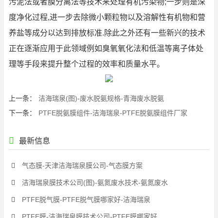
污泥法或者膜分离法等技术来处理有机污染物;一步则是深
度净化过程,进一步去除微小颗粒物以及溶解性有机物和营
养盐等成分以达到排放标准.除此之外还有一些新兴的技术
正在逐渐应用于此领域例如臭氧氧化法和低温等离子体处
理等手段来提升整个过程的效率和质量水平。
上一条：
洁海瑞泉(图)-废水脱氨规格-青海废水脱氨
下一条：
PTFE脱氨膜组件-洁海瑞泉-PTFE脱氨膜组件厂家
最新信息
气态膜-天津洁海瑞泉膜公司-气态膜方案
洁海瑞泉膜技术公司(图)-氨氮废水技术-氨氮废水
PTFE脱气膜-PTFE脱气膜哪家好-洁海瑞泉
PTFE膜-洁海瑞泉膜技术公司-PTFE膜哪家好