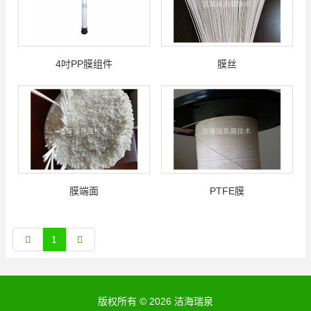
4吋PP膜组件
膜丝
膜端面
PTFE膜
1
版权所有 © 2026 洁海瑞泉