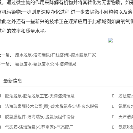
段，通过微生物的作用来降解有机物并将其转化为无害物质，如
有机污染物;一步则是深度净化过程,进一步去除微小颗粒物以及
除此之外还有一些新兴的技术正在逐渐应用于此领域例如臭氧氧
过程的效率和质量水平。
上一条：
废水脱氨-洁海瑞泉(在线咨询)-废水脱氨厂家
下一条：
氨氮废水-氨氮废水公司-洁海瑞泉
最新信息
膜法脱氨-膜法脱氨工艺-天津洁海瑞泉
膜法废
洁海瑞泉膜技术公司(图)-废水脱氨多少钱-废水脱氨
氨氮废水
脱氨膜组件-洁海瑞泉-脱氨膜组件设备
天津洁海
气态膜-洁海瑞泉(推荐商家)-气态膜厂
氨氮脱除