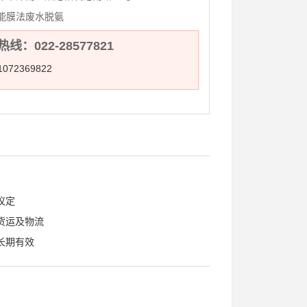
能膜法废水脱氨
线：022-28577821
072369822
议定
货运及物流
长期有效