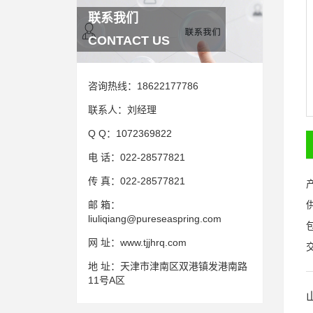
联系我们
CONTACT US
咨询热线：
18622177786
联系人：
刘经理
Q Q：
1072369822
电 话：
022-28577821
传 真：
022-28577821
邮 箱：
liuliqiang@pureseaspring.com
网 址：
www.tjjhrq.com
地 址：
天津市津南区双港镇发港南路
11号A区