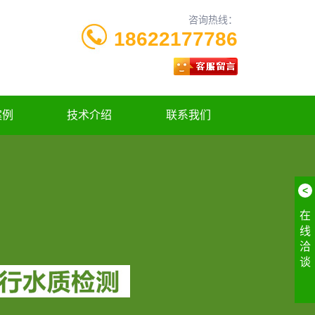
咨询热线：
18622177786
案例
技术介绍
联系我们
<
在
线
洽
谈